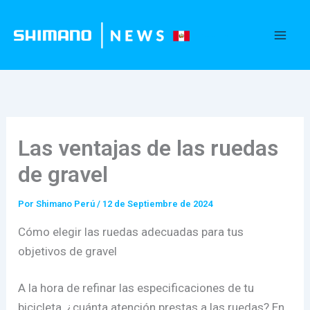
Ir
al
Shimano News Perú
contenido
Las ventajas de las ruedas
de gravel
Por
Shimano Perú
/
12 de Septiembre de 2024
Cómo elegir las ruedas adecuadas para tus
objetivos de gravel
A la hora de refinar las especificaciones de tu
bicicleta, ¿cuánta atención prestas a las ruedas? En